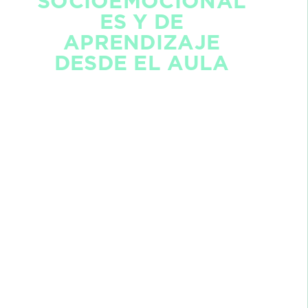
SOCIOEMOCIONAL
ES Y DE
APRENDIZAJE
DESDE EL AULA
ACERCA DEL PROGRAMA
REQUISITOS
PLAN DE ESTUDIO
ESPECIALISTA
El presente curso es de carácter teórico
práctico y propone desarrollar una ruta
didáctica para fortalecer las competencias de
planificación, conducción y evaluación de los